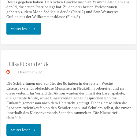
Bestes gegeben haben. Herzlichen Glückwunsch an Yasmine Alshalabi aus
der 8d, die ersten Platz belegt hat. Zu den drei besten Vorleserinnen
gehören zudem Mona Sadik aus der 8c (Platz 2) und Sara Wesneerca
Orelien aus der Willkommensklasse (Platz 3).
"Vorlesewettbewerb"
weiter lesen
Hilfsaktion der 8c
11. Dezember 2021
Die Schülerinnen und Schüler der 8c haben in der letzten Woche
Essenspakete für obdachlose Menschen in Neukölln vorbereitet und an
diese verteilt. Im Vorfeld der Aktion wurden der Inhalt der Essenspakete,
die geplante Route, sowie Einsatzzeiten genau besprochen und die
Einkäufe gemeinsam nach dem Unterricht getätigt. Finanziert wurden die
Lebensmitteleinkäufe von den Schülerinnen und Schülern selbst, die zuvor
innerhalb des Klassenverbands Spenden sammelten. Die Klasse rief
ebenfalls …
"Hilfsaktion
weiter lesen