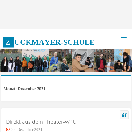
Zum
Inhalt
springen
Z
U
C
K
M
A
Y
E
R
-
S
C
H
U
L
E
Integrierte Sekundarschule
Monat:
Dezember 2021
Direkt aus dem Theater-WPU
22. Dezember 2021