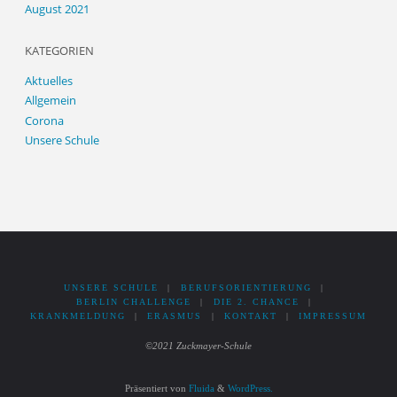
August 2021
KATEGORIEN
Aktuelles
Allgemein
Corona
Unsere Schule
UNSERE SCHULE
|
BERUFSORIENTIERUNG
|
BERLIN CHALLENGE
|
DIE 2. CHANCE
|
KRANKMELDUNG
|
ERASMUS
|
KONTAKT
|
IMPRESSUM
©2021 Zuckmayer-Schule
Präsentiert von
Fluida
&
WordPress.