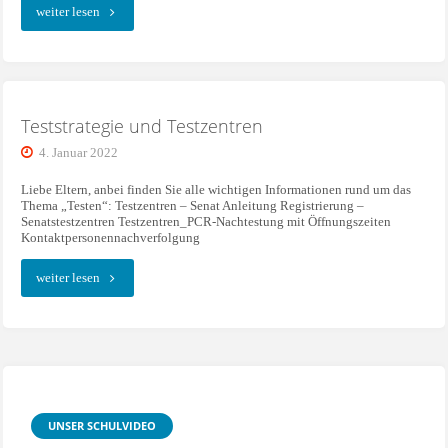
""
weiter lesen
Teststrategie und Testzentren
4. Januar 2022
Liebe Eltern, anbei finden Sie alle wichtigen Informationen rund um das
Thema „Testen“: Testzentren – Senat Anleitung Registrierung –
Senatstestzentren Testzentren_PCR-Nachtestung mit Öffnungszeiten
Kontaktpersonennachverfolgung
"Teststrategie
weiter lesen
und
Testzentren"
UNSER SCHULVIDEO