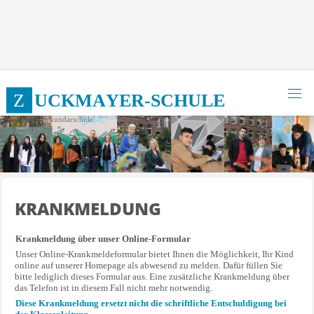
Zum
Inhalt
springen
Z
U
C
K
M
A
Y
E
R
-
S
C
H
U
L
E
Integrierte Sekundarschule
KRANKMELDUNG
Krankmeldung über unser Online-Formular
Unser Online-Krankmeldeformular bietet Ihnen die Möglichkeit, Ihr Kind
online auf unserer Homepage als abwesend zu melden. Dafür füllen Sie
bitte lediglich dieses Formular aus. Eine zusätzliche Krankmeldung über
das Telefon ist in diesem Fall nicht mehr notwendig.
Diese Krankmeldung ersetzt nicht die schriftliche Entschuldigung bei