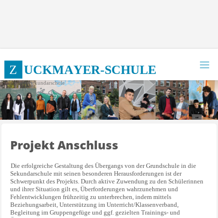
Zum
Inhalt
springen
Z
U
C
K
M
A
Y
E
R
-
S
C
H
U
L
E
Integrierte Sekundarschule
Projekt Anschluss
Die erfolgreiche Gestaltung des Übergangs von der Grundschule in die
Sekundarschule mit seinen besonderen Herausforderungen ist der
Schwerpunkt des Projekts. Durch aktive Zuwendung zu den Schülerinnen
und ihrer Situation gilt es, Überforderungen wahrzunehmen und
Fehlentwicklungen frühzeitig zu unterbrechen, indem mittels
Beziehungsarbeit, Unterstützung im Unterricht/Klassenverband,
Begleitung im Gruppengefüge und ggf. gezielten Trainings- und