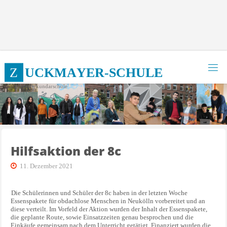
Zum
Inhalt
springen
Z
U
C
K
M
A
Y
E
R
-
S
C
H
U
L
E
Integrierte Sekundarschule
Hilfsaktion der 8c
11. Dezember 2021
Die Schülerinnen und Schüler der 8c haben in der letzten Woche
Essenspakete für obdachlose Menschen in Neukölln vorbereitet und an
diese verteilt. Im Vorfeld der Aktion wurden der Inhalt der Essenspakete,
die geplante Route, sowie Einsatzzeiten genau besprochen und die
Einkäufe gemeinsam nach dem Unterricht getätigt. Finanziert wurden die