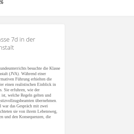
26
sse 7d in der
nstalt
ndeunterrichts besuchte die Klasse
nstalt (JVA). Während einer
rmativen Führung erhielten die
r einen realistischen Einblick in
s. Sie erfuhren, wie der
t ist, welche Regeln gelten und
ustizvollzugsbeamten übernehmen.
l war das Gespräch mit zwei
richteten sie von ihrem Lebensweg,
gen und den Konsequenzen, die