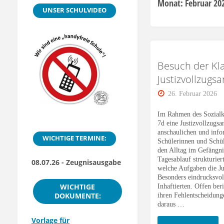
Monat:
Februar 20
UNSER SCHULVIDEO
Besuch der Kla
Justizvollzugsa
26. Februar 2026
Im Rahmen des Sozialku
7d eine Justizvollzugsa
anschaulichen und info
WICHTIGE TERMINE:
Schülerinnen und Schüle
den Alltag im Gefängni
Tagesablauf strukturier
08.07.26 - Zeugnisausgabe
welche Aufgaben die J
Besonders eindrucksvol
WICHTIGE
Inhaftierten. Offen be
DOKUMENTE:
ihren Fehlentscheidun
daraus …
Vorlage für