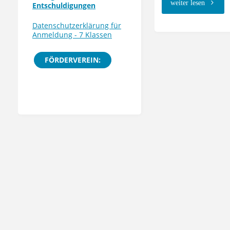
"Besuch
weiter lesen
Entschuldigungen
der
Datenschutzerklärung für
Anmeldung - 7 Klassen
Klasse
FÖRDERVEREIN:
7d
in
der
Justizvol