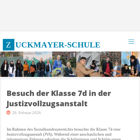
Zum
Inhalt
springen
Z
U
C
K
M
A
Y
E
R
-
S
C
H
U
L
E
Integrierte Sekundarschule
Besuch der Klasse 7d in der
Justizvollzugsanstalt
26. Februar 2026
Im Rahmen des Sozialkundeunterrichts besuchte die Klasse 7d eine
Justizvollzugsanstalt (JVA). Während einer anschaulichen und
informativen Führung erhielten die Schülerinnen und Schüler einen