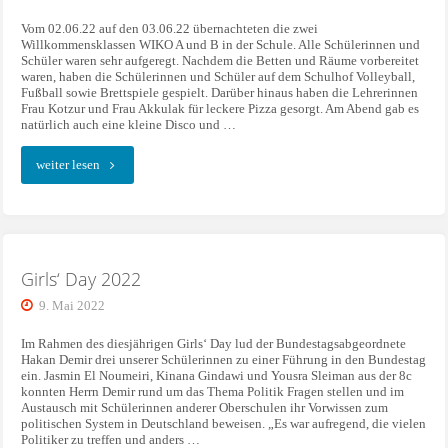
Vom 02.06.22 auf den 03.06.22 übernachteten die zwei
Willkommensklassen WIKO A und B in der Schule. Alle Schülerinnen und
Schüler waren sehr aufgeregt. Nachdem die Betten und Räume vorbereitet
waren, haben die Schülerinnen und Schüler auf dem Schulhof Volleyball,
Fußball sowie Brettspiele gespielt. Darüber hinaus haben die Lehrerinnen
Frau Kotzur und Frau Akkulak für leckere Pizza gesorgt. Am Abend gab es
natürlich auch eine kleine Disco und …
"Schulübernachtung"
weiter lesen
Girls‘ Day 2022
9. Mai 2022
Im Rahmen des diesjährigen Girls‘ Day lud der Bundestagsabgeordnete
Hakan Demir drei unserer Schülerinnen zu einer Führung in den Bundestag
ein. Jasmin El Noumeiri, Kinana Gindawi und Yousra Sleiman aus der 8c
konnten Herrn Demir rund um das Thema Politik Fragen stellen und im
Austausch mit Schülerinnen anderer Oberschulen ihr Vorwissen zum
politischen System in Deutschland beweisen. „Es war aufregend, die vielen
Politiker zu treffen und anders …