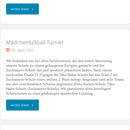
"Girls‘
weiter lesen
Day
2022"
Mädchenfußball-Turnier
29. April 2022
Wir bedanken uns bei allen Schülerinnen, die den ersten Aktionstag
unserer Schule zu einem gelungenen Ereignis gemacht und die
Zuckmayer-Schule fair und sportlich präsentiert haben. Nach einem
packenden Finale (3:5) gegen die Otto-Hahn-Schule hat das Team 2 der
Zuckmayer-Schule einen stolzen 2. Platz belegt. Insgesamt sind acht Teams
aus drei verschiedenen Schulen angetreten (Fritz-Karsen-Schule, Otto-
Hahn-Schule, Zuckmayer-Schule). Wir gratulieren allen beteiligten
Schülerinnen zu einer großartigen sportlichen Leistung.
"Mädchenfußball-
weiter lesen
Turnier"