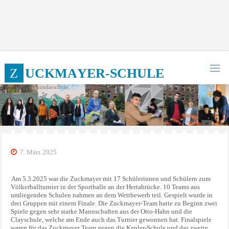
Zum
Inhalt
springen
Z
U
C
K
M
A
Y
E
R
-
S
C
H
U
L
E
Integrierte Sekundarschule
7. März 2025
Am 5.3.2025 war die Zuckmayer mit 17 Schülerinnen und Schülern zum
Völkerballturnier in der Sporthalle an der Hertabrücke. 10 Teams aus
umliegenden Schulen nahmen an dem Wettbewerb teil. Gespielt wurde in
drei Gruppen mit einem Finale. Die Zuckmayer-Team hatte zu Beginn zwei
Spiele gegen sehr starke Mannschaften aus der Otto-Hahn und die
Clayschule, welche am Ende auch das Turnier gewonnen hat. Finalspiele
waren für das Zuckmayer Team gegen die Kepler-Schule und das zweite