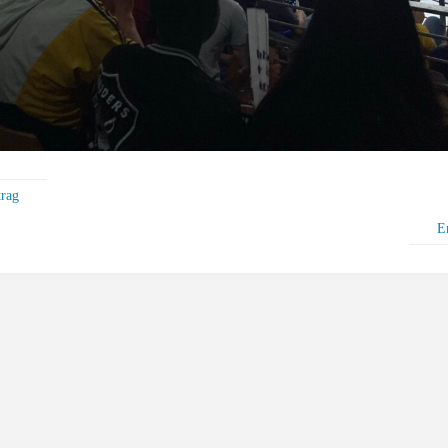
trag
E