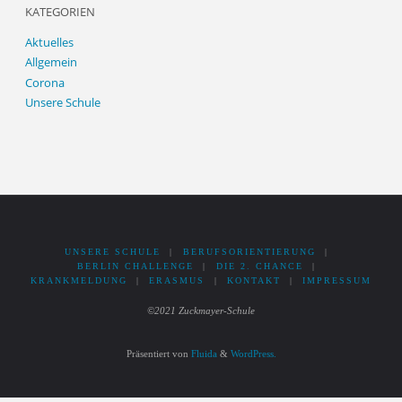
KATEGORIEN
Aktuelles
Allgemein
Corona
Unsere Schule
UNSERE SCHULE
|
BERUFSORIENTIERUNG
|
BERLIN CHALLENGE
|
DIE 2. CHANCE
|
KRANKMELDUNG
|
ERASMUS
|
KONTAKT
|
IMPRESSUM
©2021 Zuckmayer-Schule
Präsentiert von
Fluida
&
WordPress.