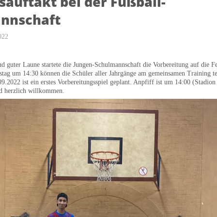
sauftakt bei der Fußball-
nnschaft
022
nd guter Laune startete die Jungen-Schulmannschaft die Vorbereitung auf die F
stag um 14:30 können die Schüler aller Jahrgänge am gemeinsamen Training t
9.2022 ist ein erstes Vorbereitungsspiel geplant. Anpfiff ist um 14:00 (Stadio
d herzlich willkommen.