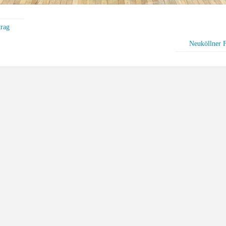
trag
Neuköllner F