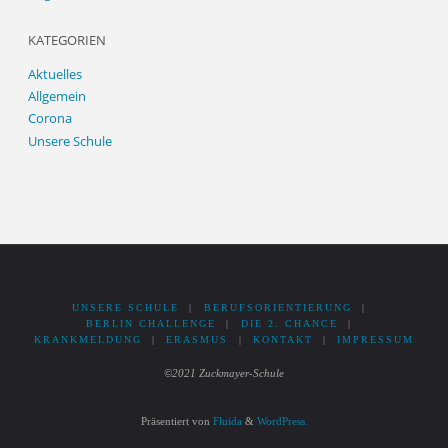
KATEGORIEN
Aktuelles
Allgemein
Corona
Unsere Schule
UNSERE SCHULE
|
BERUFSORIENTIERUNG
|
BERLIN CHALLENGE
|
DIE 2. CHANCE
|
KRANKMELDUNG
|
ERASMUS
|
KONTAKT
|
IMPRESSUM
©2021 Zuckmayer-Schule
Präsentiert von
Fluida
&
WordPress.