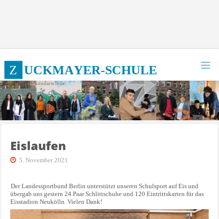
Zum
Inhalt
springen
Z
U
C
K
M
A
Y
E
R
-
S
C
H
U
L
E
Integrierte Sekundarschule
Eislaufen
5. November 2021
Der Landessportbund Berlin unterstützt unseren Schulsport auf Eis und
übergab uns gestern 24 Paar Schlittschuhe und 120 Eintrittskarten für das
Eisstadion Neukölln. Vielen Dank!